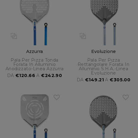
Azzurra
Evoluzione
Pala Per Pizza Tonda
Pala Per Pizza
Forata In Alluminio
Rettangolare Forata In
Anodizzato-Linea Azzurra
Alluminio S.H.A.-Linea
Evoluzione
DA
€120.66
A
€242.90
DA
€149.21
A
€305.00