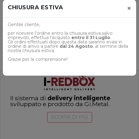
×
CHIUSURA ESTIVA
Previous
Next
1
2
Gentile cliente,
per ricevere l’ordine entro la
chiusura
estiva,salvo
Mostra 1-16 di 17 Risultati
imprevisti, effettua l’acquisto
entro il 31 Luglio
.
Gli ordini effettuati dopo questa data saranno evasi in
ordine di arrivo a partire
dal 24 Agosto
, al termine della
nostra
chiusura
estiva.
Grazie per la comprensione!
Il sistema di
delivery intelligente
sviluppato e prodotto da Gi.Metal.
SCOPRI DI PIÙ