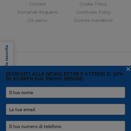
Contatti
Cookie Policy
Domande frequenti
Certificate Policy
Chi siamo
Diventa rivenditore
Informativa sulla raccolta
×
ISCRIVITI ALLA NEWSLETTER E OTTIENI IL 10%
DI SCONTO SUL PRIMO ORDINE!
Copyright © 2026 Gi.Metal
Telefono :
+39 0573
srl - VAT no. 01888690979
1943680
-
Via Croce Rossa 1/C - 51037
inform@gimetal.it
Montale PT
UI v. 0.0.240 prod
(gde890d5 15/07/26
tag
v0.0.210
)