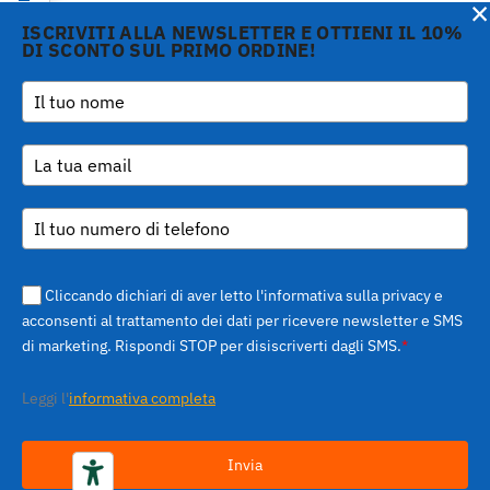
Informativa sulla raccolta
×
ISCRIVITI ALLA NEWSLETTER E OTTIENI IL 10%
DI SCONTO SUL PRIMO ORDINE!
Copyright © 2026 Gi.Metal
Telefono :
+39 0573
srl - VAT no. 01888690979
1943680
-
Le tue preferenze relative alla privacy
Via Croce Rossa 1/C - 51037
inform@gimetal.it
Montale PT
UI v. 0.0.240 prod
(gde890d5 15/07/26
tag
v0.0.210
)
Cliccando dichiari di aver letto l'informativa sulla privacy e
acconsenti al trattamento dei dati per ricevere newsletter e SMS
di marketing. Rispondi STOP per disiscriverti dagli SMS.
*
Leggi l'
informativa completa
Invia
Tutto quello che serve per fare la pizza