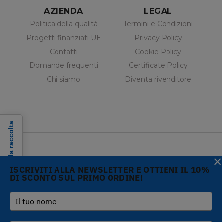
AZIENDA
LEGAL
Politica della qualità
Termini e Condizioni
Progetti finanziati UE
Privacy Policy
Contatti
Cookie Policy
Domande frequenti
Certificate Policy
Chi siamo
Diventa rivenditore
Informativa sulla raccolta
×
ISCRIVITI ALLA NEWSLETTER E OTTIENI IL 10%
DI SCONTO SUL PRIMO ORDINE!
Copyright © 2026 Gi.Metal
Telefono :
+39 0573
srl - VAT no. 01888690979
1943680
-