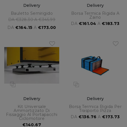
Delivery
Delivery
Bauletto Semirigido
Borsa Termica Rigida A
Zaino
DA €328.30 A €345.99
DA
€161.04
A
€183.73
DA
€164.15
A
€173.00
Delivery
Delivery
Kit Universale
Borsa Termica Rigida Per
Ammortizzato Di
Trasporto Pizza
Fissaggio Al Portapacchi
DA
€136.76
A
€173.73
Ciclomotore
€140.67