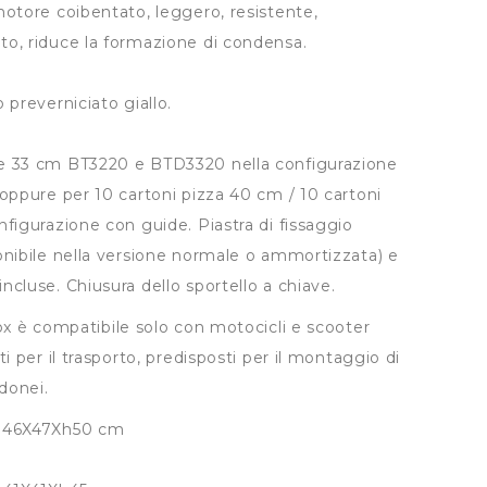
motore coibentato, leggero, resistente,
to, riduce la formazione di condensa.
 preverniciato giallo.
e 33 cm BT3220 e BTD3320 nella configurazione
 oppure per 10 cartoni pizza 40 cm / 10 cartoni
nfigurazione con guide. Piastra di fissaggio
onibile nella versione normale o ammortizzata) e
ncluse. Chiusura dello sportello a chiave.
ox è compatibile solo con motocicli e scooter
ti per il trasporto, predisposti per il montaggio di
idonei.
: 46X47Xh50 cm