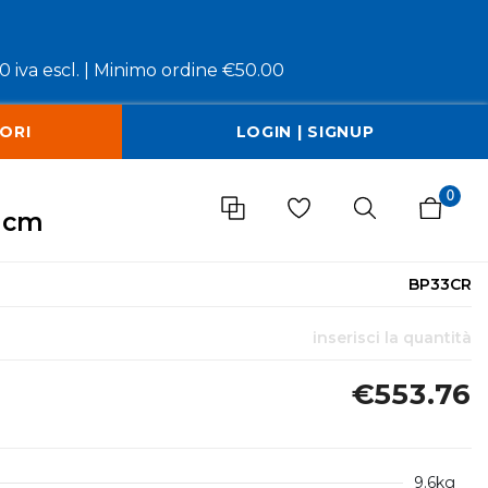
 iva escl. |
Minimo ordine €50.00
ORI
LOGIN | SIGNUP
0
0 cm
BP33CR
inserisci la quantità
€553.76
9.6kg