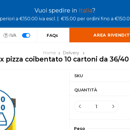
Vuoi spedire in
Italia
?
eriori a €150.00 iva escl. |
€15.00 per ordini fino a €150.00
AREA RIVENDIT
IVA
FAQs
Home
Delivery
x pizza coibentato 10 cartoni da 36/4
SKU
QUANTITÀ
Peso