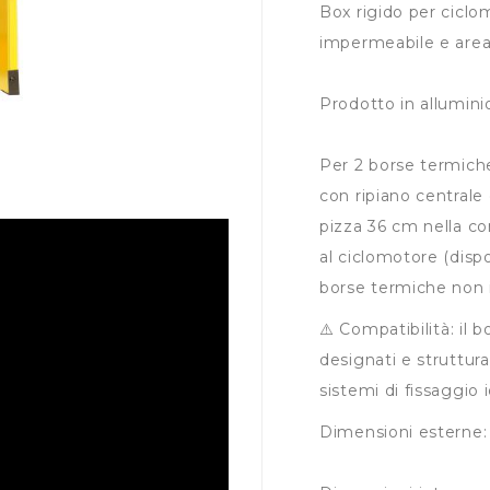
Box rigido per ciclo
impermeabile e area
Prodotto in alluminio
Per 2 borse termich
con ripiano centrale
pizza 36 cm nella co
al ciclomotore (disp
borse termiche non i
⚠️
Compatibilità:
il b
designati e struttura
sistemi di fissaggio 
Dimensioni esterne