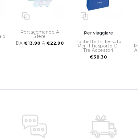
Portacomande A
Per viaggiare
aio
Sfere
Pochette In Tessuto
DA
€13.90
A
€22.90
Per Il Trasporto Di
M
Tre Accessori
A
€38.30