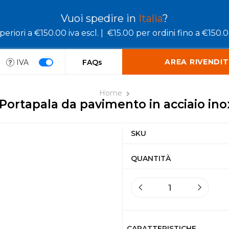
Vuoi spedire in
Italia
?
eriori a €150.00 iva escl. |
€15.00 per ordini fino a €150.00
AREA RIVENDIT
IVA
FAQs
Home
Portapala da pavimento in acciaio ino
SKU
QUANTITÀ
CARATTERISTICHE