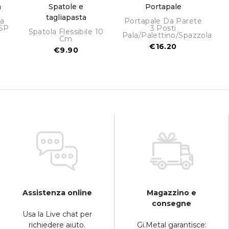
a
Spatole e
Portapale
tagliapasta
la
Portapale Da Parete
-SP
3 Posti
Spatola Flessibile 10
Pala/palettino/spazzola
Cm
€16.20
€9.90
Assistenza online
Magazzino e
consegne
Usa la Live chat per
richiedere aiuto.
Gi.Metal garantisce: