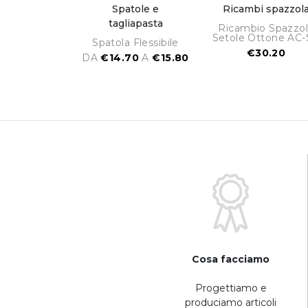
Spatole e
Ricambi spazzol
tagliapasta
Ricambio Spazzo
Setole Ottone AC
Spatola Flessibile
€30.20
DA
€14.70
A
€15.80
Cosa facciamo
Progettiamo e
produciamo articoli