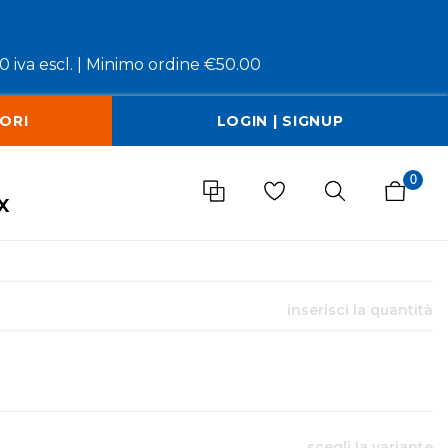
 iva escl. |
Minimo ordine €50.00
ORI
LOGIN | SIGNUP
0
x
inserisci la quantità
scegli la variante