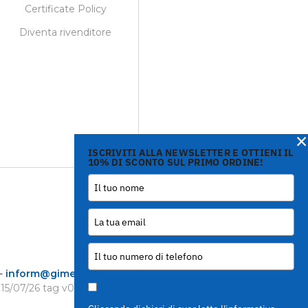
Certificate Policy
Diventa rivenditore
×
ISCRIVITI ALLA NEWSLETTER E OTTIENI IL
10% DI SCONTO SUL PRIMO ORDINE!
-
inform@gimetal.it
 15/07/26
tag v0.0.210
)