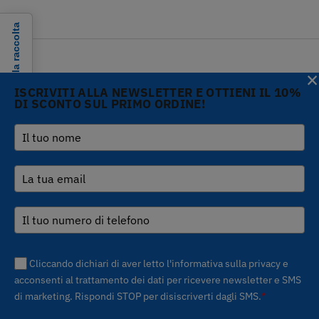
Informativa sulla raccolta
×
ISCRIVITI ALLA NEWSLETTER E OTTIENI IL 10%
DI SCONTO SUL PRIMO ORDINE!
Copyright © 2026 Gi.Metal
Telefono :
+39 0573
srl - VAT no. 01888690979
1943680
-
Le tue preferenze relative alla privacy
Via Croce Rossa 1/C - 51037
inform@gimetal.it
Montale PT
UI v. 0.0.240 prod
(gde890d5 15/07/26
tag
v0.0.210
)
Cliccando dichiari di aver letto l'informativa sulla privacy e
acconsenti al trattamento dei dati per ricevere newsletter e SMS
di marketing. Rispondi STOP per disiscriverti dagli SMS.
*