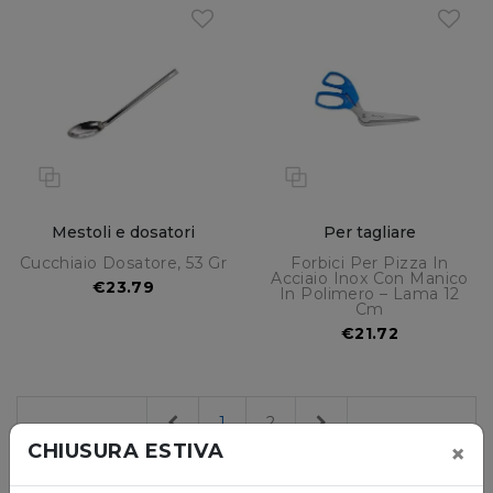
Mestoli e dosatori
Per tagliare
Cucchiaio Dosatore, 53 Gr
Forbici Per Pizza In
Acciaio Inox Con Manico
€23.79
In Polimero – Lama 12
Cm
€21.72
Previous
Next
1
2
×
CHIUSURA ESTIVA
Mostra 1-16 di 28 Risultati