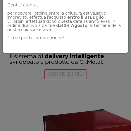
Gentile cliente,
per ricevere l’ordine entro la
chiusura
estiva,salvo
imprevisti, effettua l’acquisto
entro il 31 Luglio
.
Gli ordini effettuati dopo questa data saranno evasi in
ordine di arrivo a partire
dal 24 Agosto
, al termine della
nostra
chiusura
estiva.
Grazie per la comprensione!
Il sistema di
delivery intelligente
sviluppato e prodotto da Gi.Metal.
SCOPRI DI PIÙ