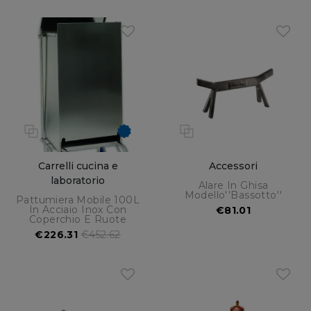
Carrelli cucina e
Accessori
laboratorio
Alare In Ghisa
Modello''bassotto''
Pattumiera Mobile 100L
In Acciaio Inox Con
€81.01
Coperchio E Ruote
€226.31
€452.62