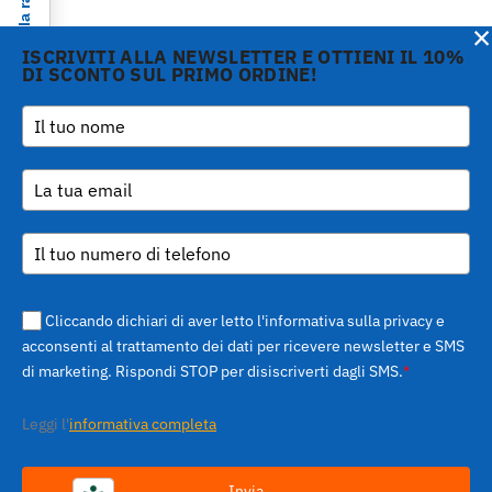
Informativa sulla raccolta
×
ISCRIVITI ALLA NEWSLETTER E OTTIENI IL 10%
DI SCONTO SUL PRIMO ORDINE!
Copyright © 2026 Gi.Metal
Telefono :
+39 0573
srl - VAT no. 01888690979
1943680
-
Le tue preferenze relative alla privacy
Via Croce Rossa 1/C - 51037
inform@gimetal.it
Montale PT
UI v. 0.0.240 prod
(gde890d5 15/07/26
tag
v0.0.210
)
Cliccando dichiari di aver letto l'informativa sulla privacy e
acconsenti al trattamento dei dati per ricevere newsletter e SMS
di marketing. Rispondi STOP per disiscriverti dagli SMS.
*
Leggi l'
informativa completa
Invia