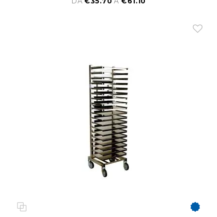
DA
€35.70
A
€61.10