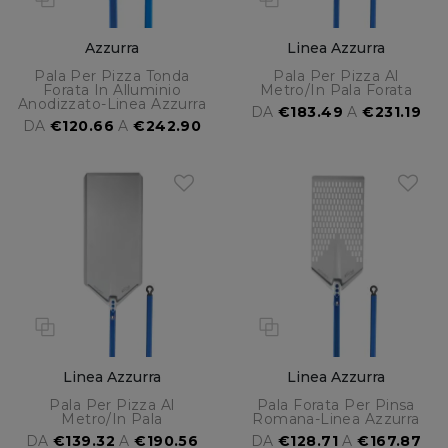
Azzurra
Linea Azzurra
Pala Per Pizza Tonda
Pala Per Pizza Al
Forata In Alluminio
Metro/in Pala Forata
Anodizzato-Linea Azzurra
DA
€183.49
A
€231.19
DA
€120.66
A
€242.90
Linea Azzurra
Linea Azzurra
Pala Per Pizza Al
Pala Forata Per Pinsa
Metro/in Pala
Romana-Linea Azzurra
DA
€139.32
A
€190.56
DA
€128.71
A
€167.87