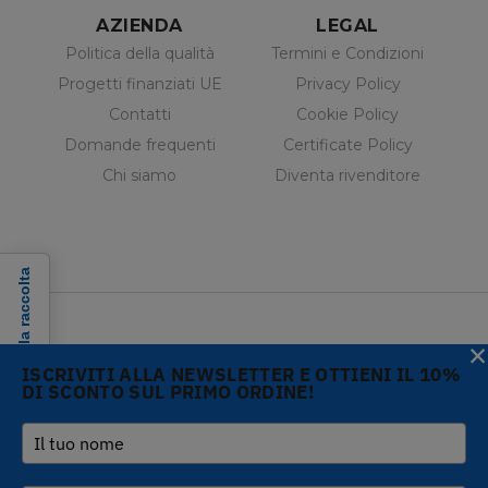
AZIENDA
LEGAL
Politica della qualità
Termini e Condizioni
Progetti finanziati UE
Privacy Policy
Contatti
Cookie Policy
Domande frequenti
Certificate Policy
Chi siamo
Diventa rivenditore
Informativa sulla raccolta
×
ISCRIVITI ALLA NEWSLETTER E OTTIENI IL 10%
DI SCONTO SUL PRIMO ORDINE!
Copyright © 2026 Gi.Metal
Telefono :
+39 0573
srl - VAT no. 01888690979
1943680
-