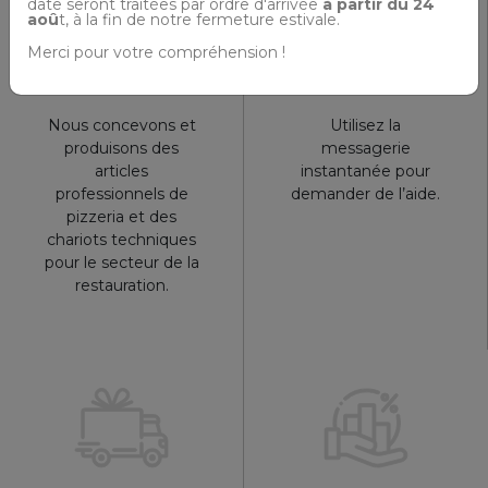
date seront traitées par ordre d'arrivée
à partir du 24
aoû
t, à la fin de notre fermeture estivale.
Merci pour votre compréhension !
Ce que vous
Assistance en
faisons
ligne
Nous concevons et
Utilisez la
produisons des
messagerie
articles
instantanée pour
professionnels de
demander de l’aide.
pizzeria et des
chariots techniques
pour le secteur de la
restauration.