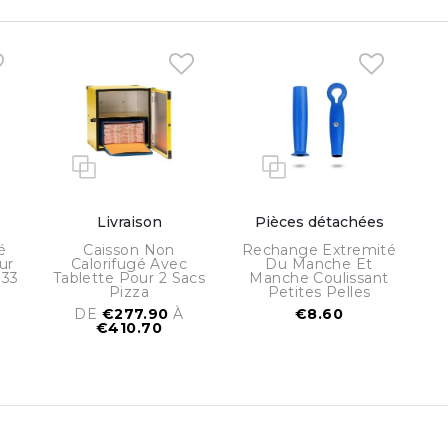
Livraison
Pièces détachées
é
Caisson Non
Rechange Extremité
ur
Calorifugé Avec
Du Manche Et
 33
Tablette Pour 2 Sacs
Manche Coulissant
Pizza
Petites Pelles
DE
€277.90
À
€8.60
€410.70