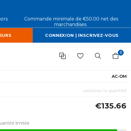
hors
Commande minimale de €50.00 net des
marchandises.
EURS
CONNEXION | INSCRIVEZ-VOUS
0
AC-OM
saisissez la quantité
€135.66
uantité limitée