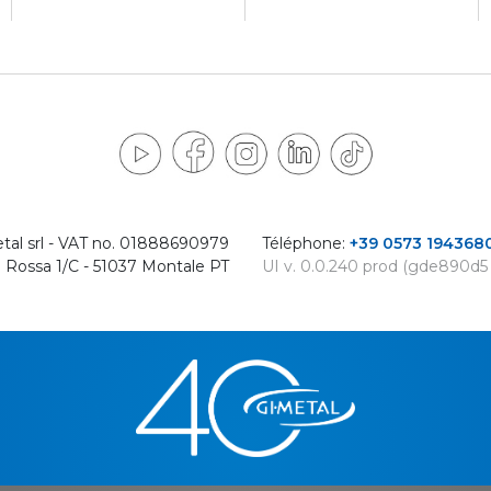
tal srl - VAT no. 01888690979
Téléphone:
+39 0573 194368
 Rossa 1/C - 51037 Montale PT
UI v. 0.0.240 prod (gde890d5