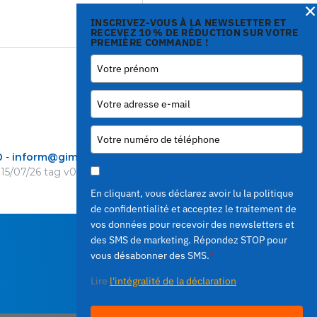
×
INSCRIVEZ-VOUS À LA NEWSLETTER ET
RECEVEZ 10 % DE RÉDUCTION SUR VOTRE
PREMIÈRE COMMANDE !
0
-
inform@gimetal.it
 15/07/26
tag v0.0.210
)
En cliquant, vous déclarez avoir lu la politique
de confidentialité et acceptez le traitement de
vos données pour recevoir des newsletters et
des SMS de marketing. Répondez STOP pour
vous désabonner des SMS.
*
Lire
l'intégralité de la déclaration