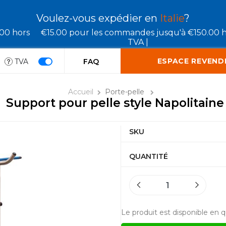
Voulez-vous expédier en
Italie
?
.00 hors
€15.00 pour les commandes jusqu'à €150.00 
TVA |
ESPACE REVEND
TVA
FAQ
Accueil
Porte-pelle
Support pour pelle style Napolitaine
SKU
QUANTITÉ
Le produit est disponible en q