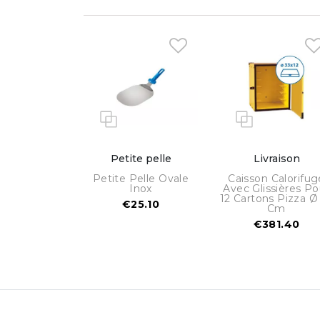
Petite pelle
Livraison
Petite Pelle Ovale
Caisson Calorifug
Inox
Avec Glissières Po
12 Cartons Pizza Ø
€25.10
Cm
€381.40