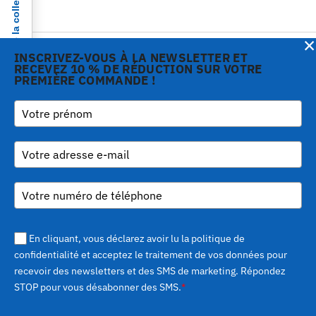
Notification lors de la collecte
×
INSCRIVEZ-VOUS À LA NEWSLETTER ET
RECEVEZ 10 % DE RÉDUCTION SUR VOTRE
PREMIÈRE COMMANDE !
Copyright © 2026 Gi.Metal
Téléphone:
+39 0573
Vos choix en matière de confidentialité
srl - VAT no. 01888690979
1943680
-
Via Croce Rossa 1/C - 51037
inform@gimetal.it
Montale PT
UI v. 0.0.240 prod
(gde890d5 15/07/26
tag
v0.0.210
)
En cliquant, vous déclarez avoir lu la politique de
confidentialité et acceptez le traitement de vos données pour
recevoir des newsletters et des SMS de marketing. Répondez
STOP pour vous désabonner des SMS.
*