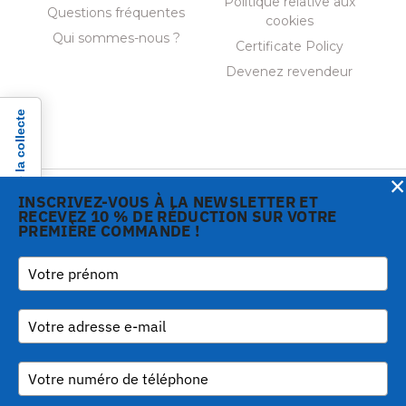
Politique relative aux
Questions fréquentes
cookies
Qui sommes-nous ?
Certificate Policy
Devenez revendeur
Notification lors de la collecte
×
INSCRIVEZ-VOUS À LA NEWSLETTER ET
RECEVEZ 10 % DE RÉDUCTION SUR VOTRE
PREMIÈRE COMMANDE !
Copyright © 2026 Gi.Metal
Téléphone:
+39 0573
srl - VAT no. 01888690979
1943680
-
Via Croce Rossa 1/C - 51037
inform@gimetal.it
Montale PT
UI v. 0.0.240 prod
(gde890d5 15/07/26
tag
v0.0.210
)