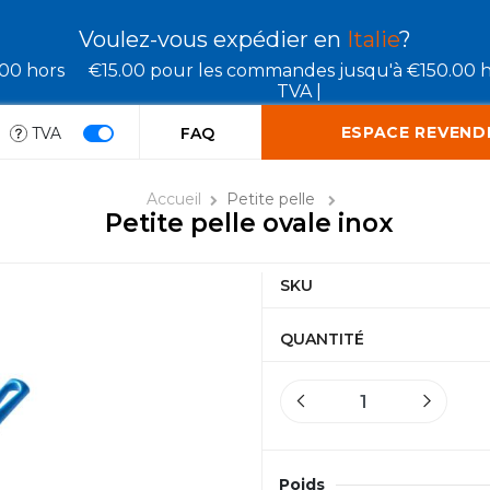
Voulez-vous expédier en
Italie
?
.00 hors
€15.00 pour les commandes jusqu'à €150.00 
TVA |
ESPACE REVEND
TVA
FAQ
Accueil
Petite pelle
Petite pelle ovale inox
SKU
QUANTITÉ
Poids