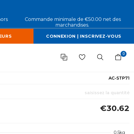
hors
Commande minimale de €50.00 net des
marchandises.
EURS
CONNEXION | INSCRIVEZ-VOUS
0
AC-STP71
saisissez la quantité
€30.62
0.5kg