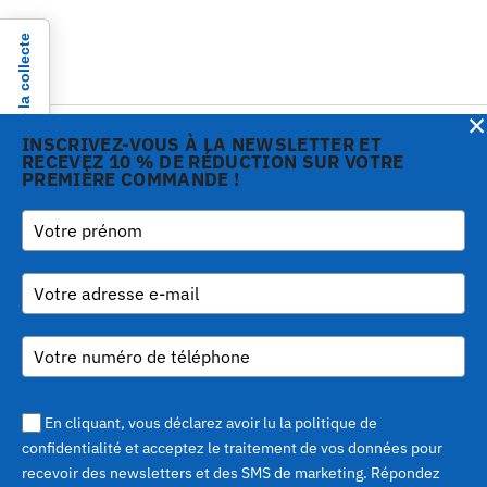
Notification lors de la collecte
×
INSCRIVEZ-VOUS À LA NEWSLETTER ET
RECEVEZ 10 % DE RÉDUCTION SUR VOTRE
PREMIÈRE COMMANDE !
Copyright © 2026 Gi.Metal
Téléphone:
+39 0573
Vos choix en matière de confidentialité
srl - VAT no. 01888690979
1943680
-
Via Croce Rossa 1/C - 51037
inform@gimetal.it
Montale PT
UI v. 0.0.240 prod
(gde890d5 15/07/26
tag
v0.0.210
)
En cliquant, vous déclarez avoir lu la politique de
confidentialité et acceptez le traitement de vos données pour
recevoir des newsletters et des SMS de marketing. Répondez