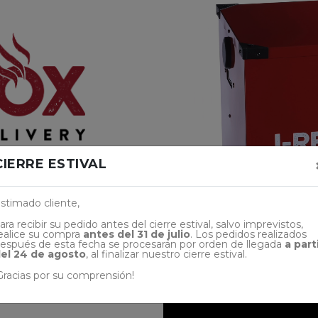
te
CIERRE ESTIVAL
.Metal.
stimado cliente,
ara recibir su pedido antes del cierre estival, salvo imprevistos,
ealice su compra
antes del 31 de julio
. Los pedidos realizados
espués de esta fecha se procesarán por orden de llegada
a part
el 24 de agosto
, al finalizar nuestro cierre estival.
Gracias por su comprensión!