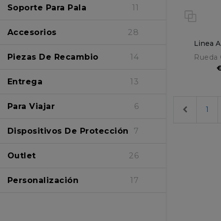
Soporte Para Pala
11
Alice
5
Accesorios
28
Amica
22
Linea A
Piezas De Recambio
14
Rueda 
Entrega
13
Para Viajar
6
Previous
1
Dispositivos De Protección
7
Outlet
26
Personalización
17