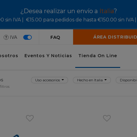
¿Desea realizar un envío a
Italia
?
 sin IVA |
€15.00 para pedidos de hasta €150.00 sin IVA |
ÁREA DISTRIBUI
IVA
FAQ
osotros
Eventos Y Noticias
Tienda On Line
os
Uso accesorios
Hecho en Italia
Disponibi
iltros