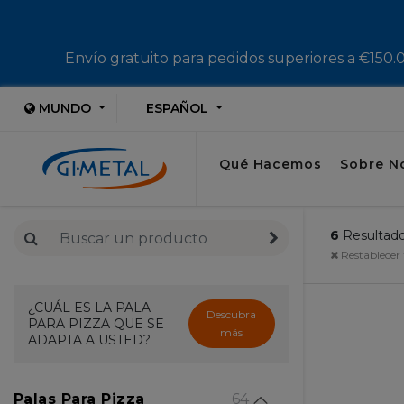
Envío gratuito para pedidos superiores a €150.00
MUNDO
ESPAÑOL
Qué Hacemos
Sobre N
6
Resultad
Restablecer f
¿CUÁL ES LA PALA
Descubra
PARA PIZZA QUE SE
más
ADAPTA A USTED?
Palas Para Pizza
64