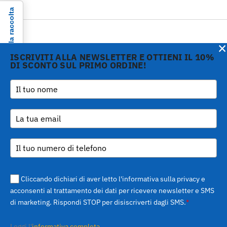
Informativa sulla raccolta
×
ISCRIVITI ALLA NEWSLETTER E OTTIENI IL 10%
DI SCONTO SUL PRIMO ORDINE!
Copyright © 2026 Gi.Metal
Telefono :
+39 0573
srl - VAT no. 01888690979
1943680
-
Le tue preferenze relative alla privacy
Via Croce Rossa 1/C - 51037
inform@gimetal.it
Montale PT
UI v. 0.0.240 prod
(gde890d5 15/07/26
tag
v0.0.210
)
Cliccando dichiari di aver letto l'informativa sulla privacy e
acconsenti al trattamento dei dati per ricevere newsletter e SMS
di marketing. Rispondi STOP per disiscriverti dagli SMS.
*
Leggi l'
informativa completa