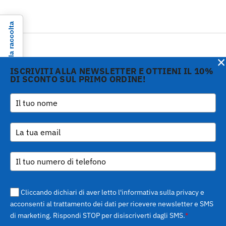
Informativa sulla raccolta
×
ISCRIVITI ALLA NEWSLETTER E OTTIENI IL 10%
DI SCONTO SUL PRIMO ORDINE!
Copyright © 2026 Gi.Metal
Telefono :
+39 0573
srl - VAT no. 01888690979
1943680
-
Le tue preferenze relative alla privacy
Via Croce Rossa 1/C - 51037
inform@gimetal.it
Montale PT
UI v. 0.0.240 prod
(gde890d5 15/07/26
tag
v0.0.210
)
Cliccando dichiari di aver letto l'informativa sulla privacy e
acconsenti al trattamento dei dati per ricevere newsletter e SMS
di marketing. Rispondi STOP per disiscriverti dagli SMS.
*