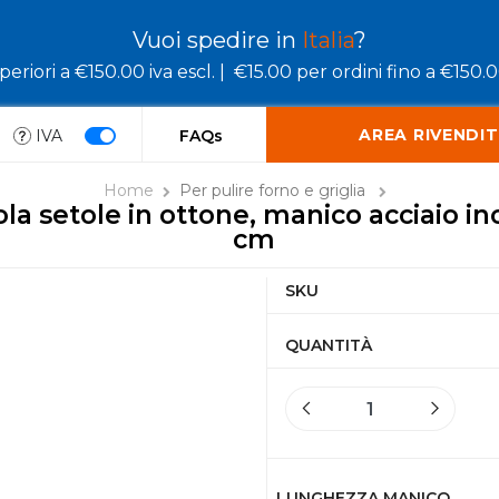
Vuoi spedire in
Italia
?
eriori a €150.00 iva escl. |
€15.00 per ordini fino a €150.00
AREA RIVENDIT
IVA
FAQs
Home
Per pulire forno e griglia
la setole in ottone, manico acciaio i
cm
SKU
QUANTITÀ
LUNGHEZZA MANICO