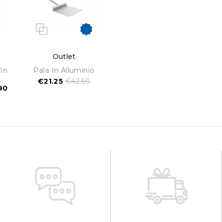
Outlet
In
Pala In Alluminio
€21.25
€42.50
90