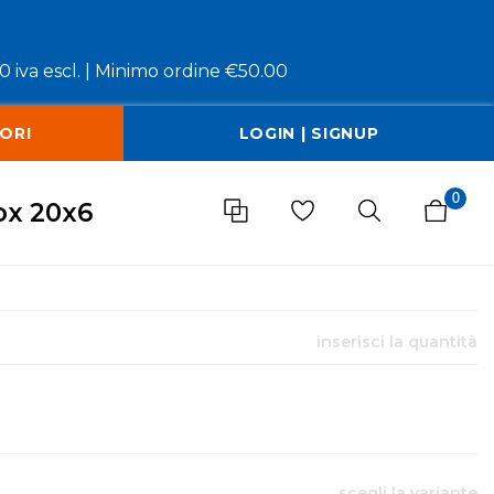
 iva escl. |
Minimo ordine €50.00
ORI
LOGIN | SIGNUP
0
nox 20x6
inserisci la quantità
scegli la variante