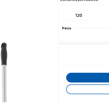
120
Peso