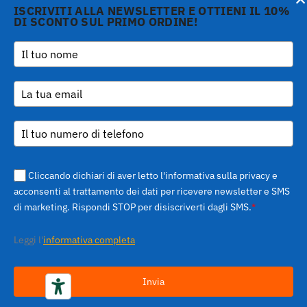
Informativa sulla raccolta
ISCRIVITI ALLA NEWSLETTER E OTTIENI IL 10%
DI SCONTO SUL PRIMO ORDINE!
Copyright © 2026 Gi.Metal
Telefono :
+39 0573
srl - VAT no. 01888690979
1943680
-
Le tue preferenze relative alla privacy
Via Croce Rossa 1/C - 51037
inform@gimetal.it
Montale PT
UI v. 0.0.240 prod
(gde890d5 15/07/26
tag
v0.0.210
)
Cliccando dichiari di aver letto l'informativa sulla privacy e
acconsenti al trattamento dei dati per ricevere newsletter e SMS
di marketing. Rispondi STOP per disiscriverti dagli SMS.
*
Leggi l'
informativa completa
Invia
Tutto quello che serve per fare la pizza