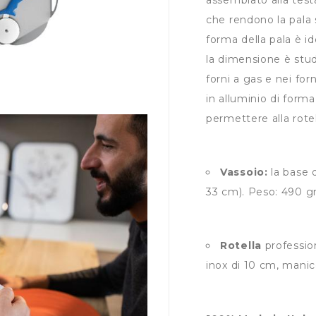
assemblato alla testa
che rendono la pala
forma della pala è i
la dimensione è studia
forni a gas e nei for
in alluminio di forma
permettere alla rotel
Vassoio:
la base 
33 cm). Peso: 490 g
Rotella
profession
inox di 10 cm, manic