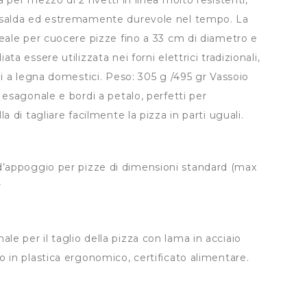
 per mezzo di 2 rivetti in linea molto resistenti,
 salda ed estremamente durevole nel tempo. La
deale per cuocere pizze fino a 33 cm di diametro e
ta essere utilizzata nei forni elettrici tradizionali,
ni a legna domestici. Peso: 305 g /495 gr Vassoio
 esagonale e bordi a petalo, perfetti per
la di tagliare facilmente la pizza in parti uguali.
d’appoggio per pizze di dimensioni standard (max
r
ale per il taglio della pizza con lama in acciaio
o in plastica ergonomico, certificato alimentare.