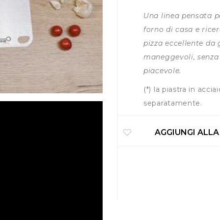
Una linea pensata pe
forno di casa e ricer
pizza eccellente da 
maneggevoli, senza 
piacevole.
(*) la piastra in acc
separatamente.
AGGIUNGI ALLA