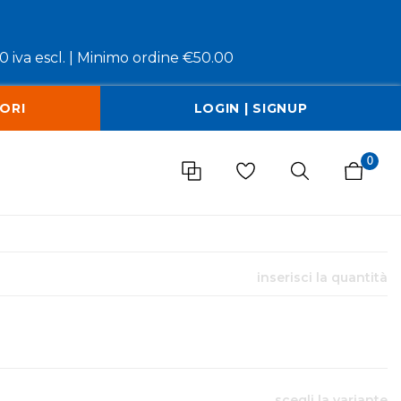
 iva escl. |
Minimo ordine €50.00
ORI
LOGIN | SIGNUP
0
inserisci la quantità
scegli la variante