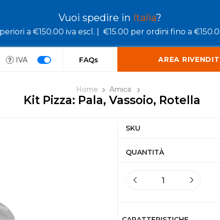
Vuoi spedire in
Italia
?
eriori a €150.00 iva escl. |
€15.00 per ordini fino a €150.00
AREA RIVENDIT
IVA
FAQs
Home
Amica
Kit Pizza: Pala, Vassoio, Rotella
SKU
QUANTITÀ
CARATTERISTICHE