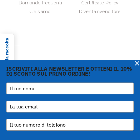
Domande frequenti
Certificate Policy
Chi siamo
Diventa rivenditore
Informativa sulla raccolta
×
ISCRIVITI ALLA NEWSLETTER E OTTIENI IL 10%
DI SCONTO SUL PRIMO ORDINE!
Copyright © 2026 Gi.Metal
Telefono :
+39 0573
srl - VAT no. 01888690979
1943680
-
Le tue preferenze relative alla privacy
Via Croce Rossa 1/C - 51037
inform@gimetal.it
Montale PT
UI v. 0.0.240 prod
(gde890d5 15/07/26
tag
v0.0.210
)