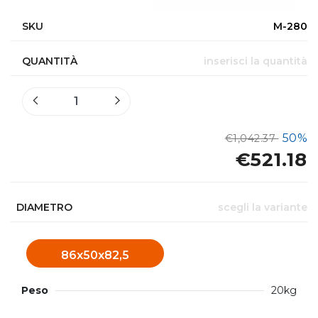
SKU
M-280
QUANTITÀ
inserisci la quantità
50%
€1,042.37
€521.18
DIAMETRO
scegli la variante
86x50x82,5
Peso
20kg