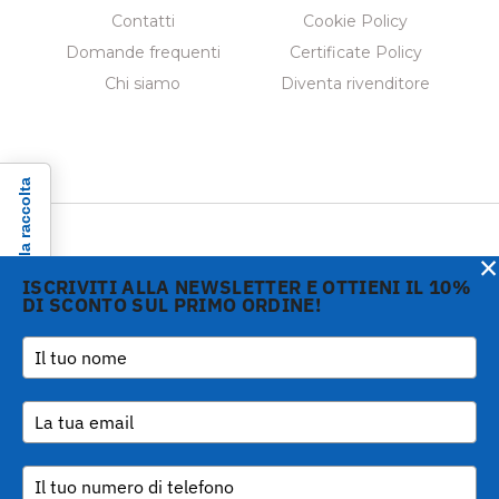
Contatti
Cookie Policy
Domande frequenti
Certificate Policy
Chi siamo
Diventa rivenditore
Informativa sulla raccolta
×
ISCRIVITI ALLA NEWSLETTER E OTTIENI IL 10%
DI SCONTO SUL PRIMO ORDINE!
Copyright © 2026 Gi.Metal
Telefono :
+39 0573
srl - VAT no. 01888690979
1943680
-
Via Croce Rossa 1/C - 51037
inform@gimetal.it
Montale PT
UI v. 0.0.240 prod
(gde890d5 15/07/26
tag
v0.0.210
)