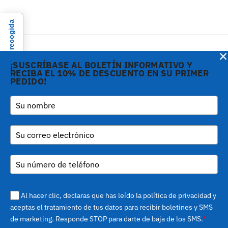
Aviso en el momento de la recogida
×
¡SUSCRÍBASE AL BOLETÍN INFORMATIVO Y
RECIBA EL 10% DE DESCUENTO EN SU PRIMER
PEDIDO!
Copyright © 2026 Gi.Metal
Teléfono:
+39 0573
srl - VAT no. 01888690979
1943680
-
Via Croce Rossa 1/C - 51037
inform@gimetal.it
Montale PT
UI v. 0.0.240 prod
(gde890d5 15/07/26
tag
Sus opciones de privacidad
v0.0.210
)
Al hacer clic, declaras que has leído la política de privacidad y
aceptas el tratamiento de tus datos para recibir boletines y SMS
de marketing. Responde STOP para darte de baja de los SMS.
*