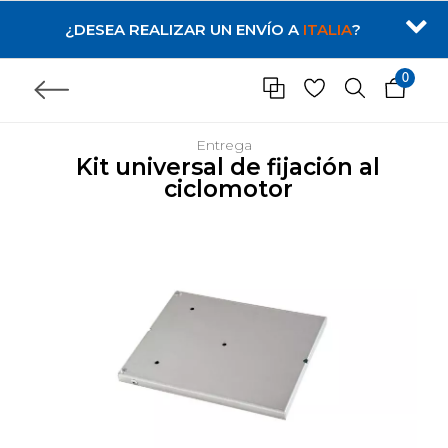
¿DESEA REALIZAR UN ENVÍO A
ITALIA
?
0
Entrega
Kit universal de fijación al
ciclomotor