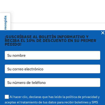
Aviso en el momento de la recogida
×
¡SUSCRÍBASE AL BOLETÍN INFORMATIVO Y
RECIBA EL 10% DE DESCUENTO EN SU PRIMER
PEDIDO!
Copyright © 2026 Gi.Metal
Teléfono:
+39 0573
srl - VAT no. 01888690979
1943680
-
Via Croce Rossa 1/C - 51037
inform@gimetal.it
Montale PT
UI v. 0.0.240 prod
(gde890d5 15/07/26
tag
Sus opciones de privacidad
v0.0.210
)
Al hacer clic, declaras que has leído la política de privacidad y
aceptas el tratamiento de tus datos para recibir boletines y SMS