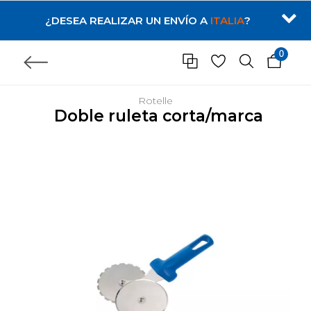
¿DESEA REALIZAR UN ENVÍO A
ITALIA
?
0
Rotelle
Doble ruleta corta/marca