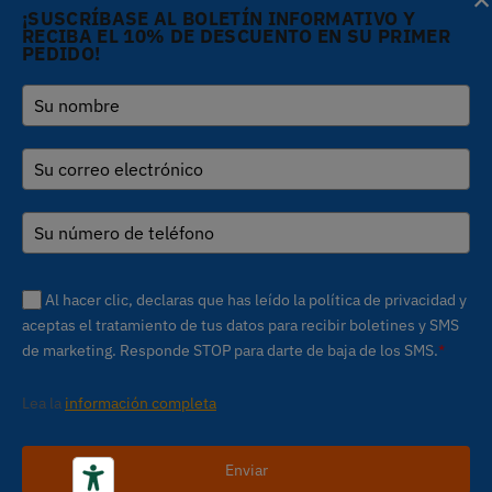
Aviso en el momento de la recogida
¡SUSCRÍBASE AL BOLETÍN INFORMATIVO Y
RECIBA EL 10% DE DESCUENTO EN SU PRIMER
PEDIDO!
Copyright © 2026 Gi.Metal
Teléfono:
+39 0573
srl - VAT no. 01888690979
1943680
-
Via Croce Rossa 1/C - 51037
inform@gimetal.it
Montale PT
UI v. 0.0.240 prod
(gde890d5 15/07/26
tag
Sus opciones de privacidad
v0.0.210
)
Al hacer clic, declaras que has leído la política de privacidad y
aceptas el tratamiento de tus datos para recibir boletines y SMS
de marketing. Responde STOP para darte de baja de los SMS.
*
Lea la
información completa
Enviar
Todo lo necesario para elaborar la pizza