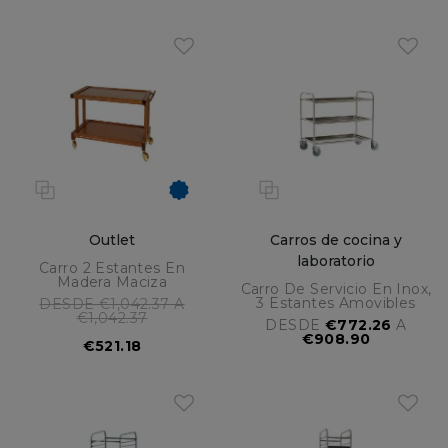
Outlet
Carros de cocina y
laboratorio
Carro 2 Estantes En
Madera Maciza
Carro De Servicio En Inox,
3 Estantes Amovibles
DESDE €1,042.37 A
€1,042.37
DESDE
€772.26
A
€908.90
€521.18