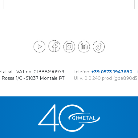
tal srl - VAT no. 01888690979
Telefon:
+39 0573 1943680
-
 Rossa 1/C - 51037 Montale PT
UI v. 0.0.240 prod (gde890d5