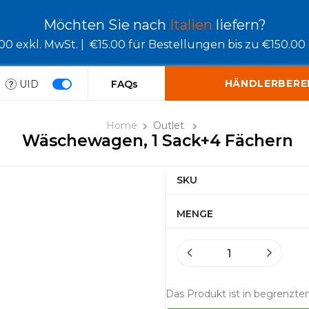
Möchten Sie nach
Italien
liefern?
0 exkl. MwSt. |
€15.00 für Bestellungen bis zu €150.00 e
HÄNDLERBERE
UID
FAQs
Home
Outlet
Wäschewagen, 1 Sack+4 Fächern
SKU
MENGE
Das Produkt ist in begrenzte