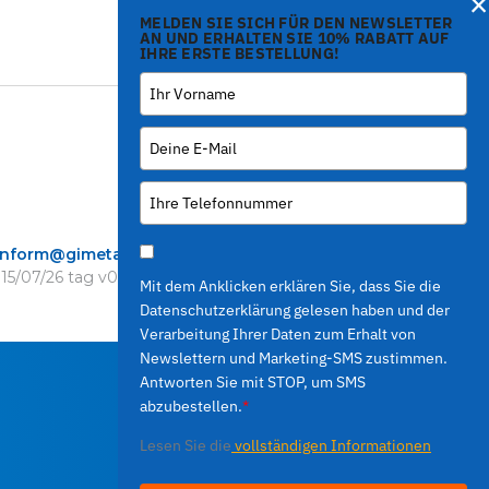
×
MELDEN SIE SICH FÜR DEN NEWSLETTER
AN UND ERHALTEN SIE 10% RABATT AUF
IHRE ERSTE BESTELLUNG!
inform@gimetal.it
 15/07/26
tag v0.0.210
)
Mit dem Anklicken erklären Sie, dass Sie die
Datenschutzerklärung gelesen haben und der
Verarbeitung Ihrer Daten zum Erhalt von
Newslettern und Marketing-SMS zustimmen.
Antworten Sie mit STOP, um SMS
abzubestellen.
*
Lesen Sie die
vollständigen Informationen