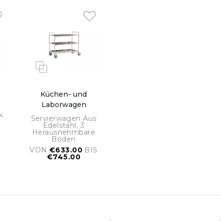
Küchen- und
Laborwagen
1
k
Servierwagen Aus
Edelstahl, 3
0
Herausnehmbare
Böden
VON
€633.00
BIS
€745.00