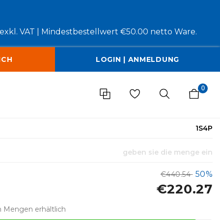
xkl. VAT |
Mindestbestellwert €50.00 netto Ware.
ICH
LOGIN | ANMELDUNG
0
1S4P
geben sie die menge ein
50%
€440.54
€220.27
n Mengen erhältlich