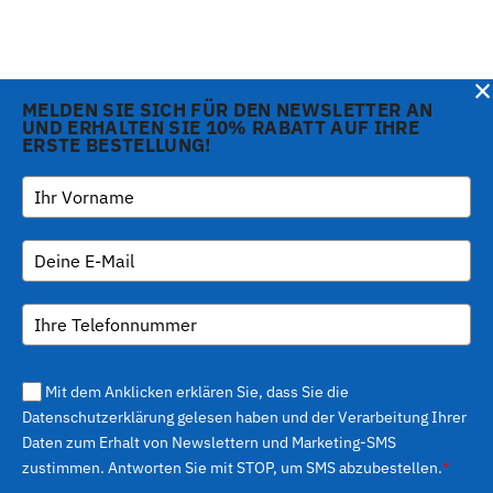
×
MELDEN SIE SICH FÜR DEN NEWSLETTER AN
UND ERHALTEN SIE 10% RABATT AUF IHRE
Hinweis bei Erhebung
ERSTE BESTELLUNG!
Copyright © 2026 Gi.Metal
Telefon:
+39 0573 1943680
srl - VAT no. 01888690979
-
inform@gimetal.it
Via Croce Rossa 1/C - 51037
UI v. 0.0.240 prod
Ihre Datenschutzeinstellungen
Montale PT
(gde890d5 15/07/26
tag
v0.0.210
)
Mit dem Anklicken erklären Sie, dass Sie die
Datenschutzerklärung gelesen haben und der Verarbeitung Ihrer
Daten zum Erhalt von Newslettern und Marketing-SMS
zustimmen. Antworten Sie mit STOP, um SMS abzubestellen.
*