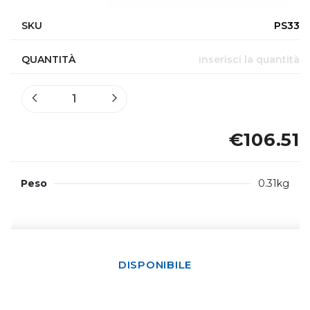
SKU
PS33
QUANTITÀ
inserisci la quantità
€106.51
Peso
0.31kg
DISPONIBILE