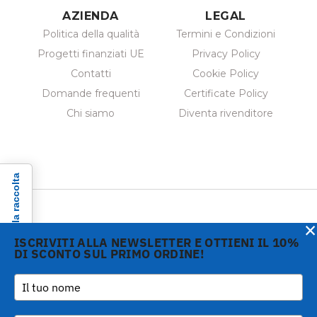
AZIENDA
LEGAL
Politica della qualità
Termini e Condizioni
Progetti finanziati UE
Privacy Policy
Contatti
Cookie Policy
Domande frequenti
Certificate Policy
Chi siamo
Diventa rivenditore
Informativa sulla raccolta
×
ISCRIVITI ALLA NEWSLETTER E OTTIENI IL 10%
DI SCONTO SUL PRIMO ORDINE!
Copyright © 2026 Gi.Metal
Telefono :
+39 0573
srl - VAT no. 01888690979
1943680
-