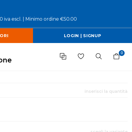
 iva escl. |
Minimo ordine €50.00
ORI
LOGIN | SIGNUP
0
ione
inserisci la quantità
scegli la variante