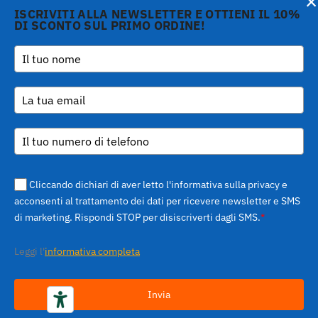
Informativa sulla raccolta
×
ISCRIVITI ALLA NEWSLETTER E OTTIENI IL 10%
DI SCONTO SUL PRIMO ORDINE!
Copyright © 2026 Gi.Metal
Telefono :
+39 0573
srl - VAT no. 01888690979
1943680
-
Le tue preferenze relative alla privacy
Via Croce Rossa 1/C - 51037
inform@gimetal.it
Montale PT
UI v. 0.0.240 prod
(gde890d5 15/07/26
tag
v0.0.210
)
Cliccando dichiari di aver letto l'informativa sulla privacy e
acconsenti al trattamento dei dati per ricevere newsletter e SMS
di marketing. Rispondi STOP per disiscriverti dagli SMS.
*
Leggi l'
informativa completa
Invia
Tutto quello che serve per fare la pizza