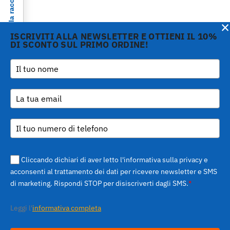
Informativa sulla raccolta
×
ISCRIVITI ALLA NEWSLETTER E OTTIENI IL 10%
DI SCONTO SUL PRIMO ORDINE!
Copyright © 2026 Gi.Metal
Telefono :
+39 0573
srl - VAT no. 01888690979
1943680
-
Le tue preferenze relative alla privacy
Via Croce Rossa 1/C - 51037
inform@gimetal.it
Montale PT
UI v. 0.0.240 prod
(gde890d5 15/07/26
tag
v0.0.210
)
Cliccando dichiari di aver letto l'informativa sulla privacy e
acconsenti al trattamento dei dati per ricevere newsletter e SMS
di marketing. Rispondi STOP per disiscriverti dagli SMS.
*
Leggi l'
informativa completa