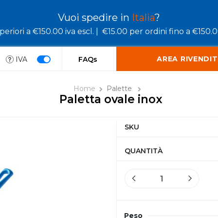
Vuoi spedire in
Italia
?
eriori a €150.00 iva escl. |
€15.00 per ordini fino a €150.00
AREA RIVENDIT
IVA
FAQs
Home
Palette
Paletta ovale inox
SKU
QUANTITÀ
Peso