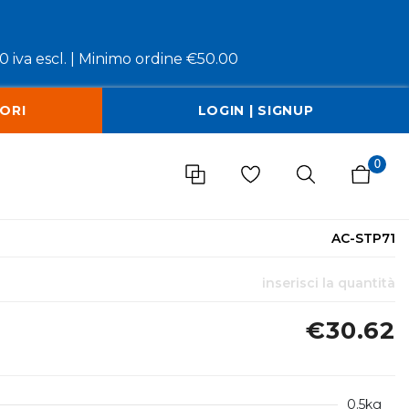
 iva escl. |
Minimo ordine €50.00
ORI
LOGIN | SIGNUP
0
AC-STP71
inserisci la quantità
€30.62
0.5kg