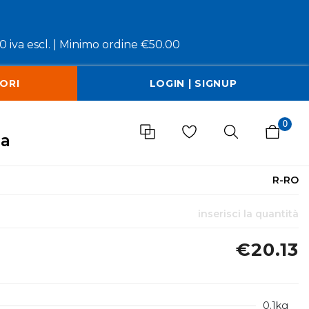
 iva escl. |
Minimo ordine €50.00
ORI
LOGIN | SIGNUP
0
za
R-RO
inserisci la quantità
€20.13
0.1kg