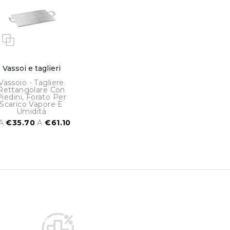
Vassoi e taglieri
Vassoio - Tagliere
Rettangolare Con
Piedini, Forato Per
Scarico Vapore E
Umidità
A
€35.70
A
€61.10