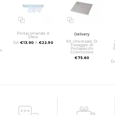
Portacomande A
Delivery
Sfere
Kit Universale Di
DA
€13.90
A
€22.90
Fissaggio Al
Portapacchi
n
Ciclomotore
€75.60
D