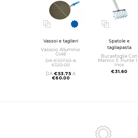
Vassoi e taglieri
Spatole e
tagliapasta
Vassoio Alluminio
Gold
Bucasfoglia Con
Manico E Punte I
DA €107.50 A
Inox
€120.00
€31.60
DA
€53.75
A
€60.00