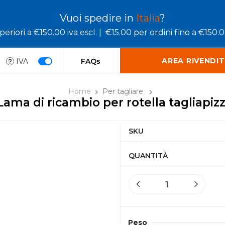
Vuoi spedire in
Italia
?
eriori a €150.00 iva escl. |
€15.00 per ordini fino a €150.00
AREA RIVENDIT
IVA
FAQs
Home
Per tagliare
Lama di ricambio per rotella tagliapiz
SKU
QUANTITÀ
Peso