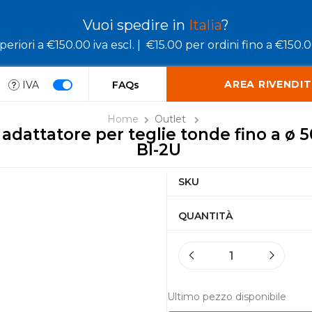
Vuoi spedire in
Italia
?
eriori a €150.00 iva escl. |
€15.00 per ordini fino a €150.00
AREA RIVENDIT
IVA
FAQs
Home
Outlet
x adattatore per teglie tonde fino a ø 
BI-2U
SKU
QUANTITÀ
Ultimo pezzo disponibile