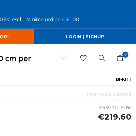
 iva escl. |
Minimo ordine €50.00
ORI
LOGIN | SIGNUP
0
50 cm per
BI-KIT1
inserisci la quantità
50%
€439.20
€219.60