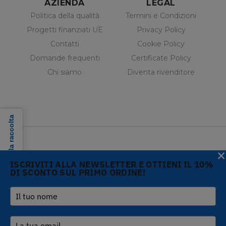
AZIENDA
LEGAL
Politica della qualità
Termini e Condizioni
Progetti finanziati UE
Privacy Policy
Contatti
Cookie Policy
Domande frequenti
Certificate Policy
Chi siamo
Diventa rivenditore
Informativa sulla raccolta
×
ISCRIVITI ALLA NEWSLETTER E OTTIENI IL 10%
DI SCONTO SUL PRIMO ORDINE!
Copyright © 2026 Gi.Metal
Telefono :
+39 0573
srl - VAT no. 01888690979
1943680
-
Via Croce Rossa 1/C - 51037
inform@gimetal.it