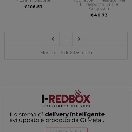
Pizza In Silicone
Pochette In Tessuto Per
Il Trasporto Di Tre
€106.51
Accessori
€46.73
Previous
Next
1
Mostra 1-6 di 6 Risultati
Il sistema di
delivery intelligente
sviluppato e prodotto da Gi.Metal.