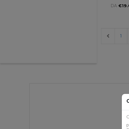
DA
€19
Previous
1
G
p
e