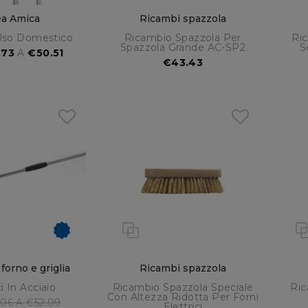
ea Amica
Ricambi spazzola
Uso Domestico
Ricambio Spazzola Per
Ri
Spazzola Grande AC-SP2
S
.73
A
€50.51
€43.43
 forno e griglia
Ricambi spazzola
ci In Acciaio
Ricambio Spazzola Speciale
Ric
Con Altezza Ridotta Per Forni
06 A €52.09
Elettrici