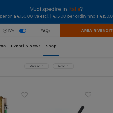
Vuoi spedire in
Italia
?
eriori a €150.00 iva escl. |
€15.00 per ordini fino a €150.00
AREA RIVENDIT
IVA
FAQs
amo
Eventi & News
Shop
Prezzo
Peso