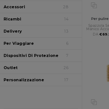
Alice
5
Accessori
28
Amica
22
Per pulire
Ricambi
14
Spazzola Se
Manico Acci
Delivery
13
DA
€69
Per Viaggiare
6
Dispositivi Di Protezione
7
Outlet
26
Personalizzazione
17