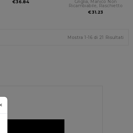
Griglia, Manico Non
€36.84
Ricambiabile, Raschietto
€31.23
Mostra 1-16 di 21 Risultati
×