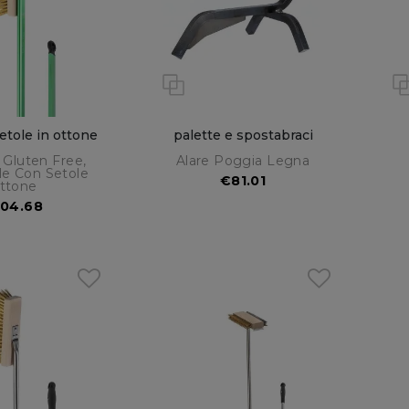
etole in ottone
palette e spostabraci
 Gluten Free,
Alare Poggia Legna
le Con Setole
€81.01
ttone
04.68