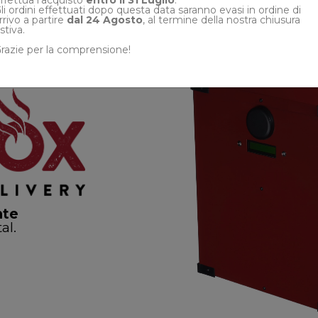
li ordini effettuati dopo questa data saranno evasi in ordine di
rrivo a partire
dal 24 Agosto
, al termine della nostra
chiusura
stiva.
razie per la comprensione!
nte
al.