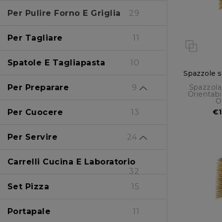
Azzurra
13
Per Pulire Forno E Griglia
29
WoodTech
2
Per Tagliare
11
Napoli
1
Spatole E Tagliapasta
10
Spazzole s
Evoluzione
5
Per Preparare
9
Spazzola
Orientabi
O
Carbon
2
Mestoli E Dosatori
2
Per Cuocere
13
€1
Gold
3
Oliere E Mattarelli
4
Per Servire
24
Napoletana
3
Cassette
2
Vassoi E Taglieri
15
Carrelli Cucina E Laboratorio
32
Limited Edition
1
Palette
8
Set Pizza
15
Gluten Free
3
Portapale
11