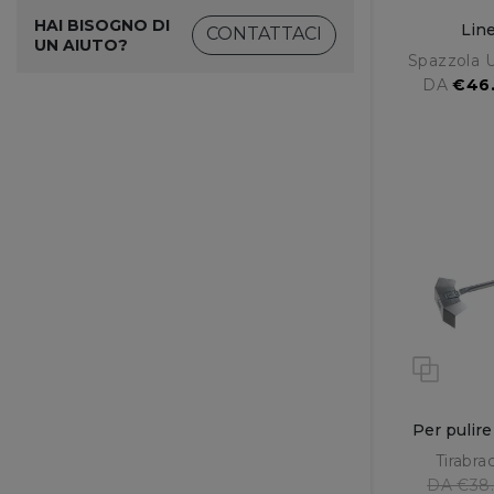
HAI BISOGNO DI
Lin
CONTATTACI
UN AIUTO?
Spazzola 
DA
€46
Per pulire
Tirabra
DA €38.