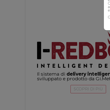
G
a
e
G
Il sistema di
delivery intellige
sviluppato e prodotto da Gi.Met
SCOPRI DI PIÙ