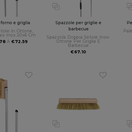
 forno e griglia
Spazzole per griglie e
Pe
barbecue
tole In Ottone,
Pal
aio Inox 20x6 Cm
Spazzola Doppia Setole Inox-
Ottone Per Griglia E
.78
A
€72.59
Barbecue
€67.10