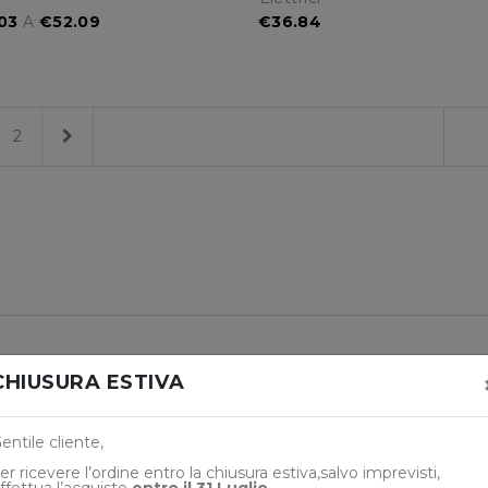
.03
A
€52.09
€36.84
Next
2
CHIUSURA ESTIVA
entile cliente,
er ricevere l’ordine entro la
chiusura
estiva,salvo imprevisti,
ffettua l’acquisto
entro il 31 Luglio
.