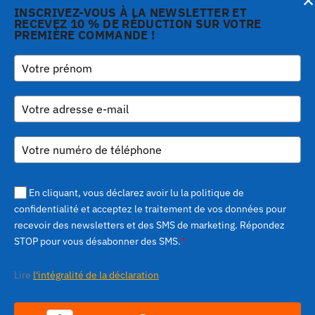
Notification lors de la collecte
INSCRIVEZ-VOUS À LA NEWSLETTER ET
RECEVEZ 10 % DE RÉDUCTION SUR VOTRE
PREMIÈRE COMMANDE !
Copyright © 2026 Gi.Metal
Téléphone:
+39 0573
Vos choix en matière de confidentialité
srl - VAT no. 01888690979
1943680
-
Via Croce Rossa 1/C - 51037
inform@gimetal.it
Montale PT
UI v. 0.0.240 prod
(gde890d5 15/07/26
tag
v0.0.210
)
En cliquant, vous déclarez avoir lu la politique de
confidentialité et acceptez le traitement de vos données pour
recevoir des newsletters et des SMS de marketing. Répondez
STOP pour vous désabonner des SMS.
*
Lire
l'intégralité de la déclaration