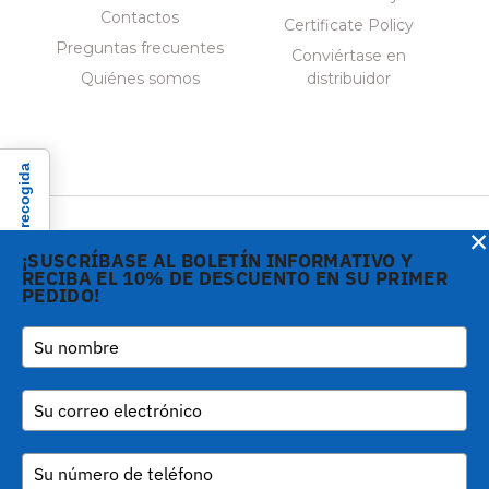
Contactos
Certificate Policy
Preguntas frecuentes
Conviértase en
Quiénes somos
distribuidor
Aviso en el momento de la recogida
×
¡SUSCRÍBASE AL BOLETÍN INFORMATIVO Y
RECIBA EL 10% DE DESCUENTO EN SU PRIMER
PEDIDO!
Copyright © 2026 Gi.Metal
Teléfono:
+39 0573
srl - VAT no. 01888690979
1943680
-
Via Croce Rossa 1/C - 51037
inform@gimetal.it
Montale PT
UI v. 0.0.240 prod
(gde890d5 15/07/26
tag
v0.0.210
)