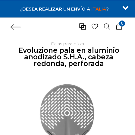
¿DESEA REALIZAR UN ENVÍO A
ITALIA
?
0
Palas para pizza
Evoluzione pala en aluminio
anodizado S.H.A., cabeza
redonda, perforada