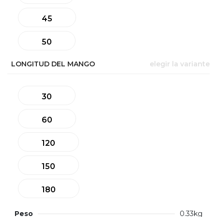
45
50
LONGITUD DEL MANGO
elegir la variante
30
60
120
150
180
Peso
0.33kg