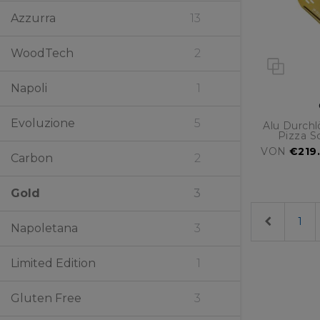
Azzurra
13
WoodTech
2
Napoli
1
Evoluzione
5
Alu Durch
Pizza S
VON
€219.
Carbon
2
Gold
3
Previous
1
Napoletana
3
Limited Edition
1
Gluten Free
3