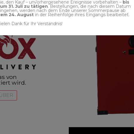
ie, den Kauf – unvorhergesehene Ereignisse vorbehalten –
bis
um 31. Juli zu tätigen
. Bestellungen, die nach diesem Datum
ingehen, werden nach dem Ende unserer Sommerpause ab
em 24. August
in der Reihenfolge ihres Eingangs bearbeitet.
ielen Dank für Ihr Verständnis!
das von
iert wird.
RÜBER