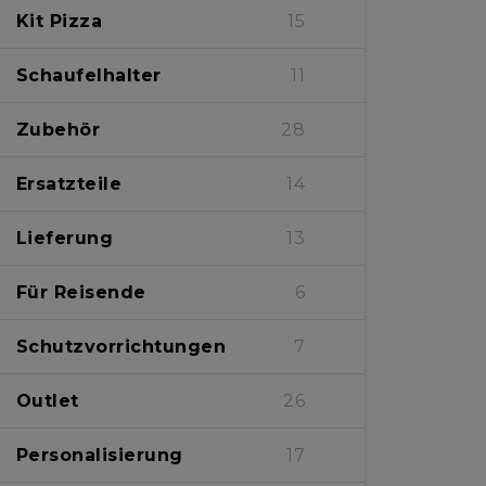
Petite Schaufel
8
Kit Pizza
15
Schaufelhalter
11
Zubehör
28
Ersatzteile
14
Lieferung
13
Für Reisende
6
Schutzvorrichtungen
7
Outlet
26
Personalisierung
17