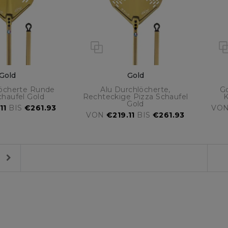
Gold
Gold
löcherte Runde
Alu Durchlöcherte,
Go
chaufel Gold
Rechteckige Pizza Schaufel
K
Gold
11
BIS
€261.93
VO
VON
€219.11
BIS
€261.93
Next